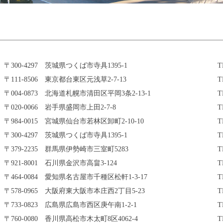
〒300-4297 茨城県つくば市寺具1395-1
T
〒111-8506 東京都台東区元浅草2-7-13
T
〒004-0873 北海道札幌市清田区平岡3条2-13-1
T
〒020-0066 岩手県盛岡市上田2-7-8
T
〒984-0015 宮城県仙台市若林区卸町2-10-10
T
〒300-4297 茨城県つくば市寺具1395-1
T
〒379-2235 群馬県伊勢崎市三室町5283
T
〒921-8001 石川県金沢市高畠3-124
T
〒464-0084 愛知県名古屋市千種区松軒1-3-17
T
〒578-0965 大阪府東大阪市本庄西2丁目5-23
T
〒733-0823 広島県広島市西区庚午南1-2-1
T
〒760-0080 香川県高松市木太町8区4062-4
T